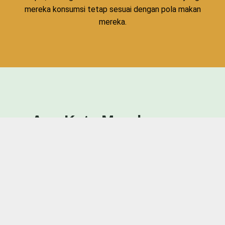
mereka konsumsi tetap sesuai dengan pola makan
mereka.
Apa Kata Mereka yang
Sudah Menggunakan
Bumbu Chopchop?