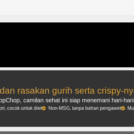
 dan rasakan gurih serta crispy-
Chop, camilan sehat ini siap menemani hari-harim
ri, cocok untuk diet
Non-MSG, tanpa bahan pengawet
Mu