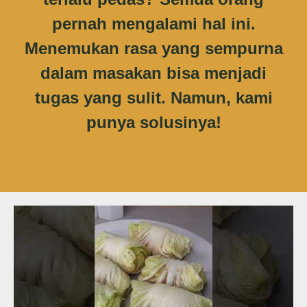
pernah mengalami hal ini.
Menemukan rasa yang sempurna
dalam masakan bisa menjadi
tugas yang sulit. Namun, kami
punya solusinya!