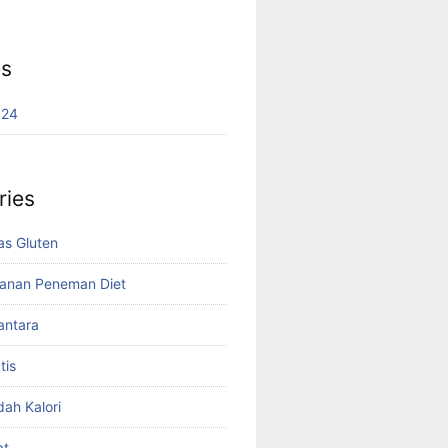
es
024
ries
s Gluten
anan Peneman Diet
antara
tis
ah Kalori
at