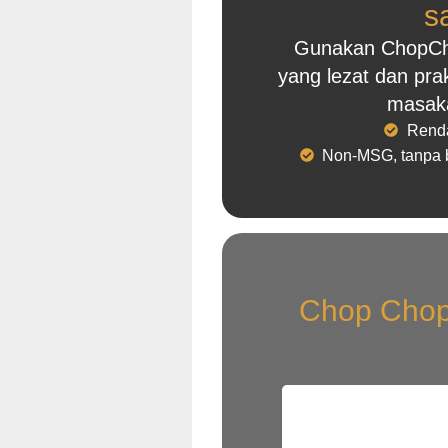
s
Gunakan ChopCho
yang lezat dan pra
masak
Renda
Non-MSG, tanpa 
Chop Chop