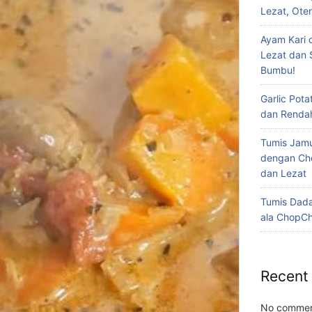
Lezat, Oten
Ayam Kari 
Lezat dan 
Bumbu!
Garlic Pota
dan Rendah
Tumis Jam
dengan Ch
dan Lezat
Tumis Dad
ala ChopCh
Recent
No commen