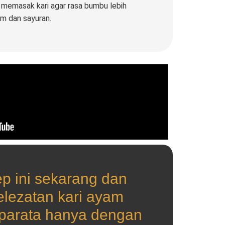
t memasak kari agar rasa bumbu lebih
m dan sayuran.
p ini sekarang dan
elezatan kari ayam
 parata hanya dengan