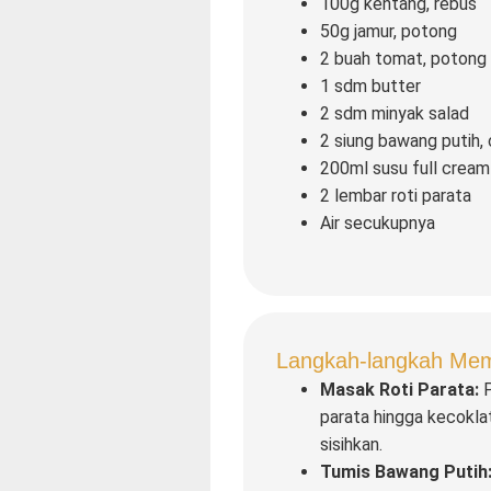
100g kentang, rebus
50g jamur, potong
2 buah tomat, potong
1 sdm butter
2 sdm minyak salad
2 siung bawang putih,
200ml susu full cream
2 lembar roti parata
Air secukupnya
Langkah-langkah Mema
Masak Roti Parata:
P
parata hingga kecokl
sisihkan.
Tumis Bawang Putih