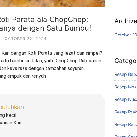
oti Parata ala ChopChop:
Archiv
Hanya dengan Satu Bumbu!
October 2
·
OCTOBER 22, 2024
 Kari dengan Roti Parata yang lezat dan simpel?
Catego
satu bumbu andalan, yaitu ChopChop Rub Varian
 dan kaya rasa dengan tambahan sayuran,
Resep Beba
yang empuk dan renyah.
Resep Mak
Resep Nus
butuhkan:
Resep Prak
ng kecil
arian Kari
Resep Rend
Resep Seh