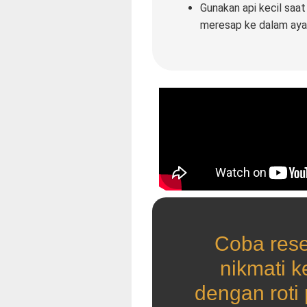
Gunakan api kecil saa
meresap ke dalam aya
Coba rese
nikmati k
dengan roti