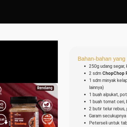
Bahan-bahan yang 
250g udang segar, 
2 sdm
ChopChop R
1 sdm minyak kelap
lainnya)
1 buah alpukat, po
1 buah tomat ceri, 
2 butir telur rebus
Garam secukupnya
Peterseli untuk ta