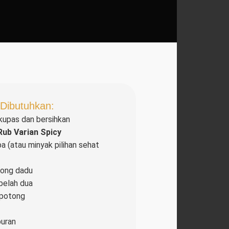
Dibutuhkan:
kupas dan bersihkan
ub Varian Spicy
a (atau minyak pilihan sehat
tong dadu
belah dua
, potong
buran