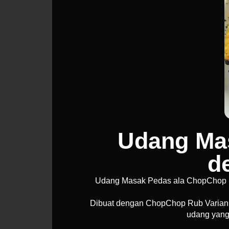
Udang Mas
d
Udang Masak Pedas ala ChopChop ini
Dibuat dengan ChopChop Rub Varian S
udang yang 