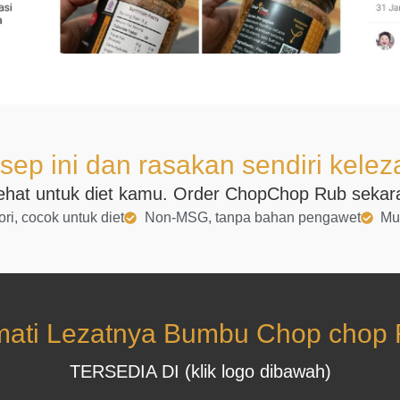
sep ini dan rasakan sendiri kelez
ehat untuk diet kamu. Order ChopChop Rub sekaran
ri, cocok untuk diet
Non-MSG, tanpa bahan pengawet
Mu
mati Lezatnya Bumbu Chop chop 
TERSEDIA DI (klik logo dibawah)