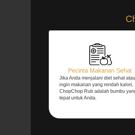
Ch
Pecinta Makanan Sehat
Jika Anda menjalani diet sehat ata
ingin makanan yang rendah kalori,
ChopChop Rub adalah bumbu yan
tepat untuk Anda.