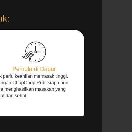
uk:
Pemula di Dapur
k perlu keahlian memasak tinggi.
ngan ChopChop Rub, siapa pun
sa menghasilkan masakan yang
zat dan sehat.