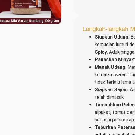
Langkah-langkah M
Siapkan Udang
: B
kemudian lumuri d
Spicy
. Aduk hingg
Panaskan Minyak
Masak Udang
: Ma
ke dalam wajan. Tu
tidak terlalu lama a
Siapkan Sajian
: A
telah dimasak.
Tambahkan Pelen
alpukat, tomat ceri
sebagai pelengkap.
Taburkan Peterse
untuk menambah wa