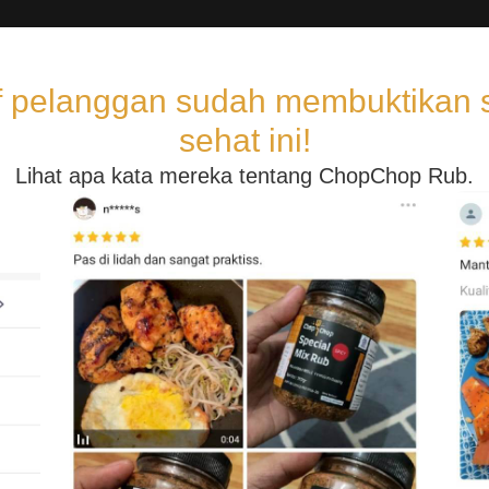
if pelanggan sudah membuktikan se
sehat ini!
Lihat apa kata mereka tentang ChopChop Rub.