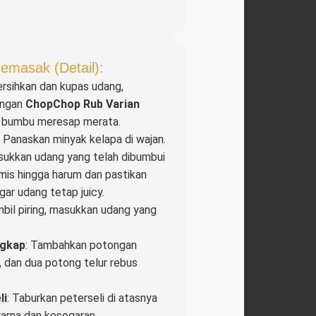
emasak (Detail):
ersihkan dan kupas udang,
engan
ChopChop Rub Varian
a bumbu meresap merata.
: Panaskan minyak kelapa di wajan.
sukkan udang yang telah dibumbui
mis hingga harum dan pastikan
gar udang tetap juicy.
mbil piring, masukkan udang yang
gkap
: Tambahkan potongan
, dan dua potong telur rebus
li
: Taburkan peterseli di atasnya
rna dan kesegaran.